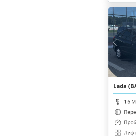
Lada (В
1.6 M
Пере
Проб
Лифт