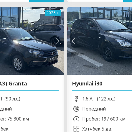
2023 г.
АЗ) Granta
Hyundai i30
T (90 л.с.)
1.6 AT (122 л.с.)
дний
Передний
ег: 75 300 км
Пробег: 197 600 км
бек
Хэтчбек 5 дв.