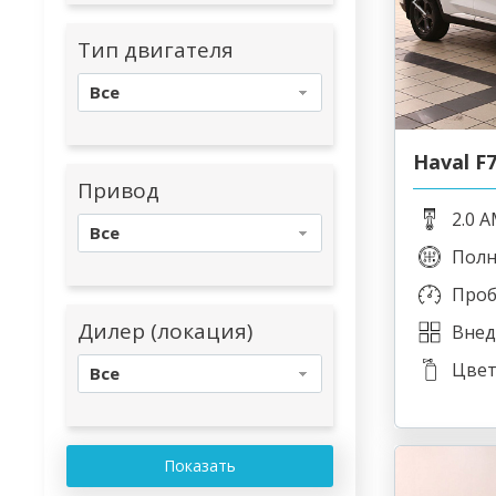
Тип двигателя
Все
Haval F
Привод
2.0 A
Все
Пол
Проб
Дилер (локация)
Внед
Цвет
Все