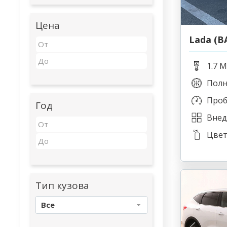
Цена
Lada (В
1.7 M
Пол
Проб
Год
Внед
Цвет
Тип кузова
Все