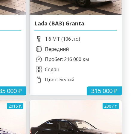
Lada (ВАЗ) Granta
1.6 MT (106 л.с.)
Передний
Пробег: 216 000 км
Седан
Цвет: Белый
85 000 ₽
315 000 ₽
2016 г.
2007 г.