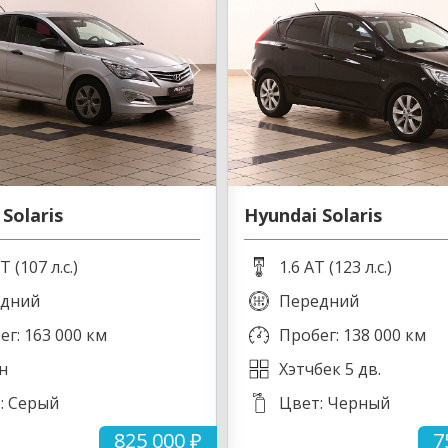
Solaris
Hyundai Solaris
T (107 л.с.)
1.6 AT (123 л.с.)
дний
Передний
ег: 163 000 км
Пробег: 138 000 км
н
Хэтчбек 5 дв.
: Серый
Цвет: Черный
825 000 ₽
7