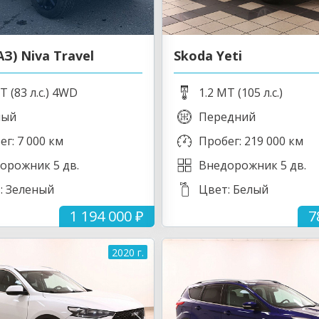
АЗ) Niva Travel
Skoda Yeti
T (83 л.с.) 4WD
1.2 MT (105 л.с.)
ный
Передний
ег: 7 000 км
Пробег: 219 000 км
орожник 5 дв.
Внедорожник 5 дв.
: Зеленый
Цвет: Белый
1 194 000 ₽
7
2020 г.