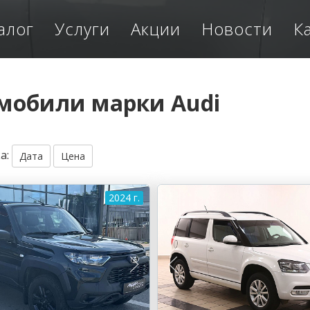
алог
Услуги
Акции
Новости
К
мобили марки Audi
ка
:
Дата
Цена
2024 г.