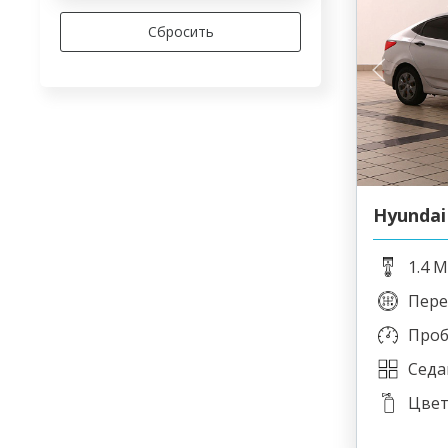
Hyundai 
1.4 M
Пере
Проб
Седа
Цвет