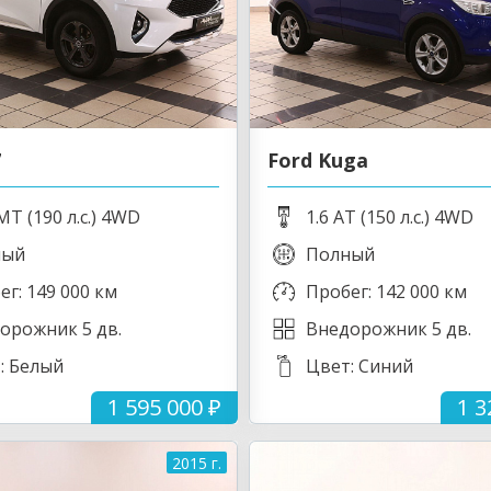
7
Ford Kuga
MT (190 л.с.) 4WD
1.6 AT (150 л.с.) 4WD
ный
Полный
ег: 149 000 км
Пробег: 142 000 км
орожник 5 дв.
Внедорожник 5 дв.
: Белый
Цвет: Синий
1 595 000 ₽
1 3
2015 г.