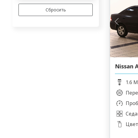
Nissan A
1.6 M
Пере
Проб
Седа
Цвет