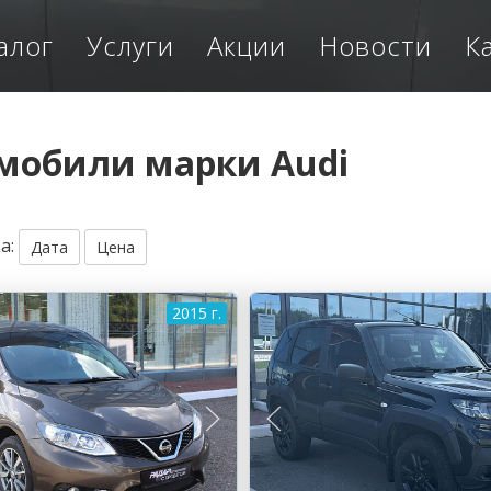
алог
Услуги
Акции
Новости
К
мобили марки Audi
ка
:
Дата
Цена
2015 г.