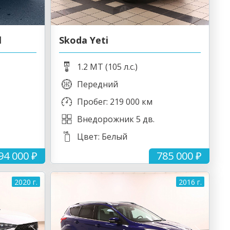
l
Skoda Yeti
1.2 MT (105 л.с.)
Передний
Пробег: 219 000 км
Внедорожник 5 дв.
Цвет: Белый
94 000 ₽
785 000 ₽
2020 г.
2016 г.