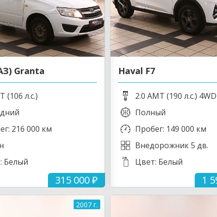
АЗ) Granta
Haval F7
T (106 л.с.)
2.0 AMT (190 л.с.) 4WD
дний
Полный
ег: 216 000 км
Пробег: 149 000 км
н
Внедорожник 5 дв.
: Белый
Цвет: Белый
315 000 ₽
1 5
2007 г.