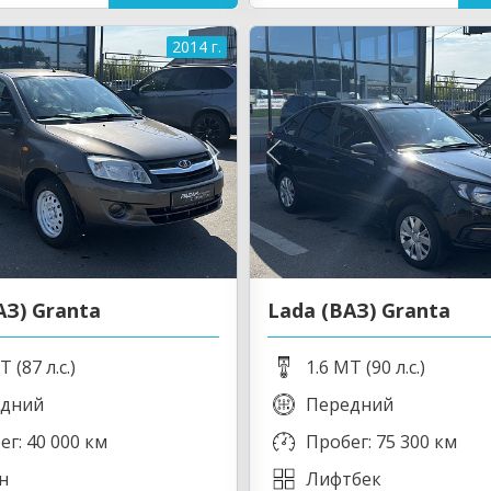
2014 г.
АЗ) Granta
Lada (ВАЗ) Granta
T (87 л.с.)
1.6 MT (90 л.с.)
дний
Передний
ег: 40 000 км
Пробег: 75 300 км
н
Лифтбек