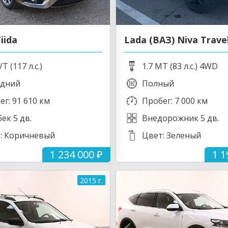
iida
Lada (ВАЗ) Niva Trave
VT (117 л.с.)
1.7 MT (83 л.с.) 4WD
дний
Полный
ег: 91 610 км
Пробег: 7 000 км
ек 5 дв.
Внедорожник 5 дв.
: Коричневый
Цвет: Зеленый
1 234 000 ₽
1 1
2015 г.