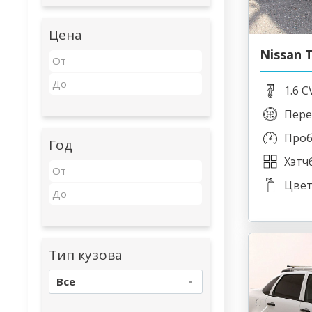
Цена
Nissan T
1.6 C
Пере
Проб
Год
Хэтчб
Цвет
Тип кузова
Все