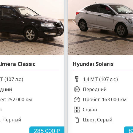
lmera Classic
Hyundai Solaris
T (107 л.с.)
1.4 MT (107 л.с.)
дний
Передний
ег: 252 000 км
Пробег: 163 000 км
н
Седан
: Черный
Цвет: Серый
285 000 ₽
8