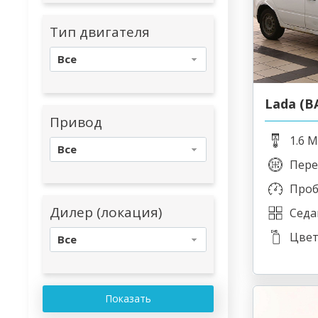
Тип двигателя
Все
Lada (В
Привод
1.6 M
Все
Пере
Проб
Дилер (локация)
Седа
Цвет
Все