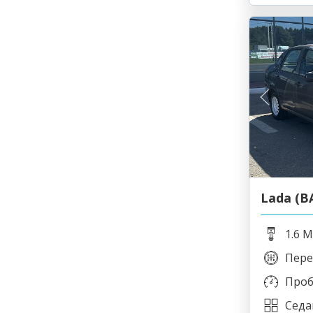
Lada (В
1.6 M
Пере
Проб
Седа