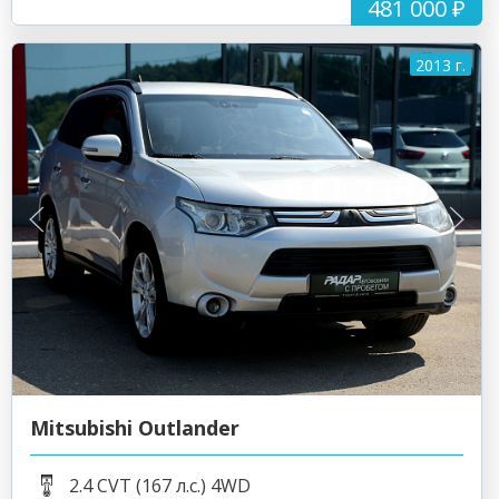
481 000 ₽
2013 г.
Mitsubishi Outlander
2.4 CVT (167 л.с.) 4WD